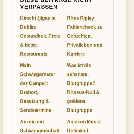
DIESE BEITRAGE NICHT
VERPASSEN
Kimchi Jjigae in
Rhea Ripley:
Dublin:
Faktencheck zu
Gesundheit, Preis
Gerüchten,
& beste
Privatleben und
Restaurants
Karriere
Mein
Was ist die
Schwiegervater
seltenste
der Camper:
Blutgruppe?
Drehort,
Rhesus-Null &
Besetzung &
goldene
Sendetermine
Blutgruppe
Anzeichen
Amazon Music
Schwangerschaft
Unlimited