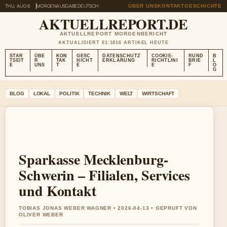
THU, AUG 6
MORGENAUSGABE
DEUTSCH
ÜBER UNS
KONTAKT
GESCHICHTE
AKTUELLREPORT.DE
AKTUELLREPORT MORGENBERICHT
AKTUALISIERT 01:18
16 ARTIKEL HEUTE
STAR
ÜBE
KON
GESC
DATENSCHUTZ
COOKIE-
RUND
B
TSEIT
R
TAK
HICHT
ERKLÄRUNG
RICHTLINI
BRIE
L
E
UNS
T
E
E
F
O
G
BLOG
LOKAL
POLITIK
TECHNIK
WELT
WIRTSCHAFT
Sparkasse Mecklenburg-
Schwerin – Filialen, Services
und Kontakt
TOBIAS JONAS WEBER WAGNER • 2026-04-13 • GEPRUFT VON
OLIVER WEBER