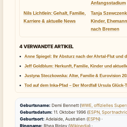
Anfangsstadium
Nils Lichtlein: Gehalt, Familie,
Tanja Szewczenk
Karriere & aktuelle News
Kinder, Eheman
nach Bremen
4 VERWANDTE ARTIKEL
Anne Spiegel: Ihr Absturz nach der Ahrtal-Flut und
Jeff Goldblum: Herkunft, Familie, Kinder und aktuell
Justyna Steczkowska: Alter, Familie & Eurovision 20
Tod auf dem Inka-Pfad – Der Mordfall Ursula Glück-T
Geburtsname:
Demi Bennett (
WWE, offizielles Supers
Geburtsdatum:
11. Oktober 1996 (
ESPN, Sportnachri
Geburtsort:
Adelaide, Australien (
ESPN
) ·
Ringname:
Rhea Ripley (
Wikipedia
) ·