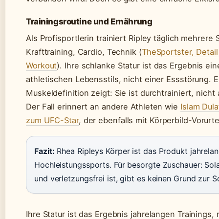
Trainingsroutine und Ernährung
Als Profisportlerin trainiert Ripley täglich mehrere
Krafttraining, Cardio, Technik (
TheSportster, Detail
Workout
). Ihre schlanke Statur ist das Ergebnis ei
athletischen Lebensstils, nicht einer Essstörung. Ei
Muskeldefinition zeigt: Sie ist durchtrainiert, nich
Der Fall erinnert an andere Athleten wie
Islam Dul
zum UFC-Star
, der ebenfalls mit Körperbild-Vorurt
Fazit:
Rhea Ripleys Körper ist das Produkt jahrela
Hochleistungssports. Für besorgte Zuschauer: Sola
und verletzungsfrei ist, gibt es keinen Grund zur S
Ihre Statur ist das Ergebnis jahrelangen Trainings, 