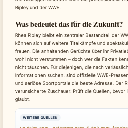
Ripley und der WWE.
Was bedeutet das für die Zukunft?
Rhea Ripley bleibt ein zentraler Bestandteil der W
können sich auf weitere Titelkämpfe und spektakulä
freuen. Die anhaltenden Gerüchte über ihr Privatl
wohl nicht verstummen – doch wer die Fakten kennt
nicht täuschen. Für diejenigen, die nach verlässlic
Informationen suchen, sind offizielle WWE-Presse
und seriöse Sportportale die beste Adresse. Der Ra
verunsicherte Zuschauer: Prüft die Quellen, bevor 
glaubt.
WEITERE QUELLEN
youtube.com
,
instagram.com
,
tiktok.com
,
faceb