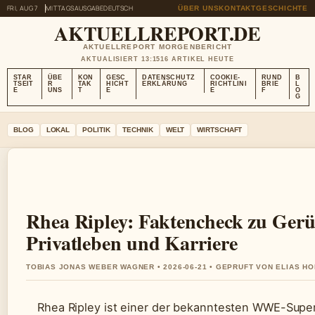
FRI, AUG 7
MITTAGSAUSGABE
DEUTSCH
ÜBER UNS
KONTAKT
GESCHICHTE
AKTUELLREPORT.DE
AKTUELLREPORT MORGENBERICHT
AKTUALISIERT 13:15
16 ARTIKEL HEUTE
STAR
ÜBE
KON
GESC
DATENSCHUTZ
COOKIE-
RUND
B
TSEIT
R
TAK
HICHT
ERKLÄRUNG
RICHTLINI
BRIE
L
E
UNS
T
E
E
F
O
G
BLOG
LOKAL
POLITIK
TECHNIK
WELT
WIRTSCHAFT
Rhea Ripley: Faktencheck zu Gerü
Privatleben und Karriere
TOBIAS JONAS WEBER WAGNER • 2026-06-21 • GEPRUFT VON ELIAS H
Rhea Ripley ist einer der bekanntesten WWE-Super