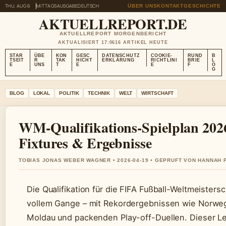
THU, AUG 6
MITTAGSAUSGABE
DEUTSCH
ÜBER UNS
KONTAKT
GESCHICHTE
AKTUELLREPORT.DE
AKTUELLREPORT MORGENBERICHT
AKTUALISIERT 17:06
16 ARTIKEL HEUTE
STAR
ÜBE
KON
GESC
DATENSCHUTZ
COOKIE-
RUND
B
TSEIT
R
TAK
HICHT
ERKLÄRUNG
RICHTLINI
BRIE
L
E
UNS
T
E
E
F
O
G
BLOG
LOKAL
POLITIK
TECHNIK
WELT
WIRTSCHAFT
WM-Qualifikations-Spielplan 20
Fixtures & Ergebnisse
TOBIAS JONAS WEBER WAGNER • 2026-04-19 • GEPRUFT VON HANNAH 
Die Qualifikation für die FIFA Fußball-Weltmeistersc
vollem Gange – mit Rekordergebnissen wie Norwe
Moldau und packenden Play-off-Duellen. Dieser Lei