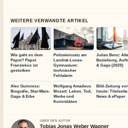
WEITERE VERWANDTE ARTIKEL
Wie geht es dem
Polizeieinsatz am
Julian Benz: Alte
Papst? Papst
Landrat-Lucas-
Beziehung, Auftr
Franziskus ist
Gymnasium:
& Gage (2025)
gestorben
technischer
Fehlalarm
Alec Guinness:
Wolfgang Amadeus
Bild-Zeitung vo
Biografie, Star-Wars-
Mozart: Leben, Tod,
heute: Titelseite
Gage & Erbe
Werke und
News & ePaper
Kuriositäten
UBER DEN AUTOR
Tobias Jonas Weber Wagner