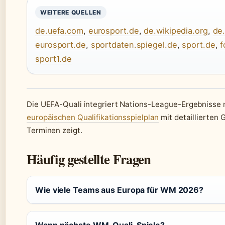
WEITERE QUELLEN
de.uefa.com
,
eurosport.de
,
de.wikipedia.org
,
de
eurosport.de
,
sportdaten.spiegel.de
,
sport.de
,
f
sport1.de
Die UEFA-Quali integriert Nations-League-Ergebnisse n
europäischen Qualifikationsspielplan
mit detaillierten 
Terminen zeigt.
Häufig gestellte Fragen
Wie viele Teams aus Europa für WM 2026?
Wann nächste WM-Quali-Spiele?