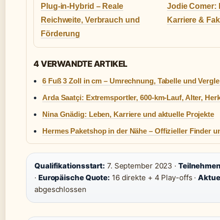
Plug-in-Hybrid – Reale
Jodie Comer: 
Reichweite, Verbrauch und
Karriere & Fa
Förderung
4 VERWANDTE ARTIKEL
6 Fuß 3 Zoll in cm – Umrechnung, Tabelle und Vergle
Arda Saatçi: Extremsportler, 600-km-Lauf, Alter, Her
Nina Gnädig: Leben, Karriere und aktuelle Projekte
Hermes Paketshop in der Nähe – Offizieller Finder u
Qualifikationsstart:
7. September 2023 ·
Teilnehme
·
Europäische Quote:
16 direkte + 4 Play-offs ·
Aktue
abgeschlossen