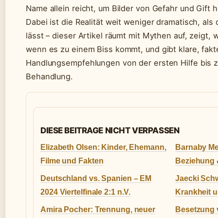
Name allein reicht, um Bilder von Gefahr und Gift
Dabei ist die Realität weit weniger dramatisch, al
lässt – dieser Artikel räumt mit Mythen auf, zeigt, 
wenn es zu einem Biss kommt, und gibt klare, fakt
Handlungsempfehlungen von der ersten Hilfe bis z
Behandlung.
DIESE BEITRAGE NICHT VERPASSEN
Elizabeth Olsen: Kinder, Ehemann,
Barnaby Met
Filme und Fakten
Beziehung &
Deutschland vs. Spanien – EM
Jaecki Schwa
2024 Viertelfinale 2:1 n.V.
Krankheit u
Amira Pocher: Trennung, neuer
Besetzung v