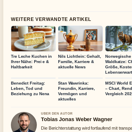
WEITERE VERWANDTE ARTIKEL
Tre Leche Kuchen in
Nils Lichtlein: Gehalt,
Norwegische
Ihrer Nähe: Prei e &
Familie, Karriere &
Waldkatze: Ch
Haltbarkeit
aktuelle News
Größe, Koste
Lebenserwar
Benedict Freitag:
Stan Wawrinka:
MSCI World 
Leben, Tod und
Freundin, Karriere,
– Chart, Rend
Beziehung zu Nena
Vermögen und
Vergleich 202
aktuelles
UBER DEN AUTOR
Tobias Jonas Weber Wagner
Die Berichterstattung wird fortlaufend mit transp