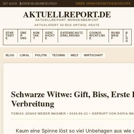
SAT, AUG 8
MORGENAUSGABE
DEUTSCH
ÜBER UNS
KONTAKT
GESCHICHTE
AKTUELLREPORT.DE
AKTUELLREPORT MORGENBERICHT
AKTUALISIERT 04:52
16 ARTIKEL HEUTE
STAR
ÜBE
KON
GESC
DATENSCHUTZ
COOKIE-
RUND
B
TSEIT
R
TAK
HICHT
ERKLÄRUNG
RICHTLINI
BRIE
L
E
UNS
T
E
E
F
O
G
BLOG
LOKAL
POLITIK
TECHNIK
WELT
WIRTSCHAFT
Schwarze Witwe: Gift, Biss, Erste 
Verbreitung
TOBIAS JONAS WEBER WAGNER • 2026-06-21 • GEPRUFT VON SOFIA W
Kaum eine Spinne löst so viel Unbehagen aus wie 