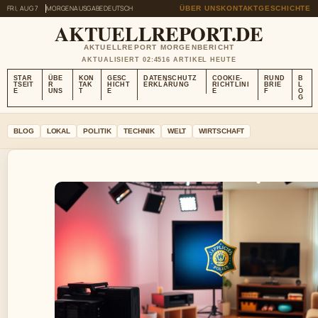
FRI, AUG 7
MORGENAUSGABE
DEUTSCH
ÜBER UNS
KONTAKT
GESCHICHTE
AKTUELLREPORT.DE
AKTUELLREPORT MORGENBERICHT
AKTUALISIERT 02:45
16 ARTIKEL HEUTE
STAR
ÜBE
KON
GESC
DATENSCHUTZ
COOKIE-
RUND
B
TSEIT
R
TAK
HICHT
ERKLÄRUNG
RICHTLINI
BRIE
L
E
UNS
T
E
E
F
O
G
BLOG
LOKAL
POLITIK
TECHNIK
WELT
WIRTSCHAFT