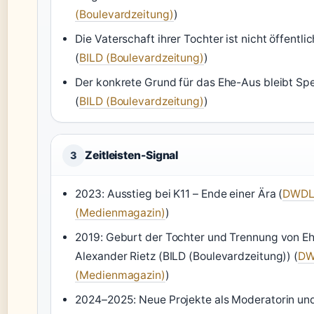
(Boulevardzeitung)
)
Die Vaterschaft ihrer Tochter ist nicht öffentli
(
BILD (Boulevardzeitung)
)
Der konkrete Grund für das Ehe-Aus bleibt Sp
(
BILD (Boulevardzeitung)
)
Zeitleisten-Signal
3
2023: Ausstieg bei K11 – Ende einer Ära (
DWDL
(Medienmagazin)
)
2019: Geburt der Tochter und Trennung von 
Alexander Rietz (BILD (Boulevardzeitung)) (
DW
(Medienmagazin)
)
2024–2025: Neue Projekte als Moderatorin un