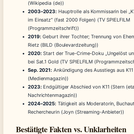
(Wikipedia (de))
2003–2023:
Hauptrolle als Kommissarin bei „
im Einsatz“ (fast 2000 Folgen) (TV SPIELFILM
(Programmzeitschrift))
2019:
Geburt ihrer Tochter; Trennung von Ehe
Rietz (BILD (Boulevardzeitung))
2020:
Start der True-Crime-Doku „Ungelöst un
bei Sat.1 Gold (TV SPIELFILM (Programmzeitschr
Sep. 2021:
Ankündigung des Ausstiegs aus K1
(Medienmagazin))
2023:
Endgültiger Abschied von K11 (Stern (eta
Nachrichtenmagazin))
2024–2025:
Tätigkeit als Moderatorin, Buchau
Rechercheurin (Joyn (Streaming-Anbieter))
Bestätigte Fakten vs. Unklarheiten