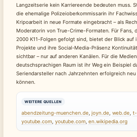
Langzeitserie kein Karriereende bedeuten muss. S
die ehemalige Polizeioberkommissarin ihr Fachwis
Kripoarbeit in neue Formate eingebracht – als Rec
Moderatorin von True-Crime-Formaten. Für Fans, di
2000 K11-Folgen gefolgt sind, bietet der Blick auf 
Projekte und ihre Social-Media-Präsenz Kontinuität:
sichtbar – nur auf anderen Kanälen. Für die Medie
deutschsprachigen Raum ist ihr Weg ein Beispiel da
Seriendarsteller nach Jahrzehnten erfolgreich neu
können.
WEITERE QUELLEN
abendzeitung-muenchen.de
,
joyn.de
,
web.de
,
t
youtube.com
,
youtube.com
,
en.wikipedia.org