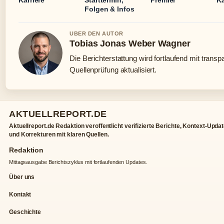
Karriere
Starttermin,
Premier
Ka
Folgen & Infos
UBER DEN AUTOR
Tobias Jonas Weber Wagner
Die Berichterstattung wird fortlaufend mit transp
Quellenprüfung aktualisiert.
AKTUELLREPORT.DE
Aktuellreport.de Redaktion veroffentlicht verifizierte Berichte, Kontext-Upda
und Korrekturen mit klaren Quellen.
Redaktion
Mittagsausgabe Berichtszyklus mit fortlaufenden Updates.
Über uns
Kontakt
Geschichte