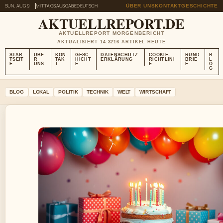
SUN, AUG 9
MITTAGSAUSGABE
DEUTSCH
ÜBER UNS
KONTAKT
GESCHICHTE
AKTUELLREPORT.DE
AKTUELLREPORT MORGENBERICHT
AKTUALISIERT 14:32
16 ARTIKEL HEUTE
STAR
ÜBE
KON
GESC
DATENSCHUTZ
COOKIE-
RUND
B
TSEIT
R
TAK
HICHT
ERKLÄRUNG
RICHTLINI
BRIE
L
E
UNS
T
E
E
F
O
G
BLOG
LOKAL
POLITIK
TECHNIK
WELT
WIRTSCHAFT