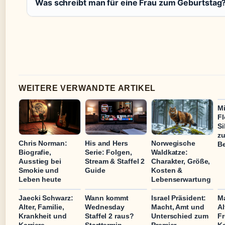
Was schreibt man für eine Frau zum Geburtstag
WEITERE VERWANDTE ARTIKEL
Mi
Fl
Si
z
Chris Norman:
His and Hers
Norwegische
B
Biografie,
Serie: Folgen,
Waldkatze:
Ausstieg bei
Stream & Staffel 2
Charakter, Größe,
Smokie und
Guide
Kosten &
Leben heute
Lebenserwartung
Jaecki Schwarz:
Wann kommt
Israel Präsident:
Ma
Alter, Familie,
Wednesday
Macht, Amt und
Al
Krankheit und
Staffel 2 raus?
Unterschied zum
F