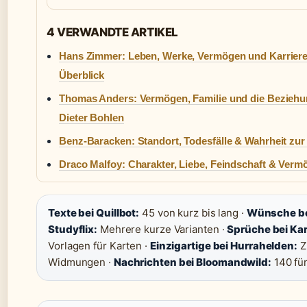
4 VERWANDTE ARTIKEL
Hans Zimmer: Leben, Werke, Vermögen und Karriere
Überblick
Thomas Anders: Vermögen, Familie und die Beziehu
Dieter Bohlen
Benz-Baracken: Standort, Todesfälle & Wahrheit zu
Draco Malfoy: Charakter, Liebe, Feindschaft & Verm
Texte bei Quillbot:
45 von kurz bis lang ·
Wünsche b
Studyflix:
Mehrere kurze Varianten ·
Sprüche bei Kar
Vorlagen für Karten ·
Einzigartige bei Hurrahelden:
Z
Widmungen ·
Nachrichten bei Bloomandwild:
140 fü