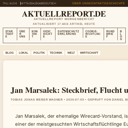
THU, AUG 6
MITTAGSAUSGABE
DEUTSCH
ÜBER UNS
KONTAKT
GESCHICHTE
AKTUELLREPORT.DE
AKTUELLREPORT MORGENBERICHT
AKTUALISIERT 17:44
16 ARTIKEL HEUTE
STAR
ÜBE
KON
GESC
DATENSCHUTZ
COOKIE-
RUND
B
TSEIT
R
TAK
HICHT
ERKLÄRUNG
RICHTLINI
BRIE
L
E
UNS
T
E
E
F
O
G
BLOG
LOKAL
POLITIK
TECHNIK
WELT
WIRTSCHAFT
Jan Marsalek: Steckbrief, Flucht u
TOBIAS JONAS WEBER WAGNER • 2026-07-05 • GEPRUFT VON DANIEL 
Jan Marsalek, der ehemalige Wirecard-Vorstand, i
einer der meistgesuchten Wirtschaftsflüchtlinge E