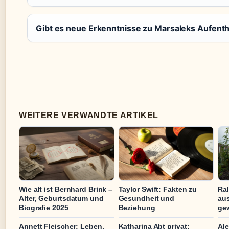
Gibt es neue Erkenntnisse zu Marsaleks Aufenth
WEITERE VERWANDTE ARTIKEL
Wie alt ist Bernhard Brink –
Taylor Swift: Fakten zu
Ra
Alter, Geburtsdatum und
Gesundheit und
au
Biografie 2025
Beziehung
ge
Annett Fleischer: Leben,
Katharina Abt privat:
Ale