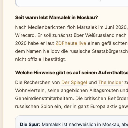
Seit wann lebt Marsalek in Moskau?
Nach Medienberichten floh Marsalek im Juni 202
Wirecard. Er soll zunächst über Weißrussland nach 
2020 habe er laut
ZDFheute live
einen gefälschten 
dem Namen Nelidov die russische Staatsbürgerscha
nicht offiziell bestätigt.
Welche Hinweise gibt es auf seinen Aufenthaltso
Die Recherchen von
Der Spiegel
und
The Insider
ze
Wohnvierteln, seine angeblichen Alltagsrouten un
Geheimdienstmitarbeitern. Die britischen Behörden
russischen Spion ein, der in ganz Europa aktiv ge
Die Spur:
Marsalek ist nachweislich in Moskau, ab