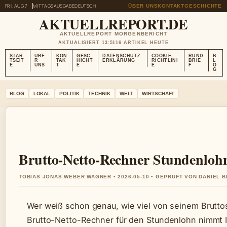
FRI, AUG 7
MITTAGSAUSGABE
DEUTSCH
ÜBER UNS
KONTAKT
GESCHICHTE
AKTUELLREPORT.DE
AKTUELLREPORT MORGENBERICHT
AKTUALISIERT 13:51
16 ARTIKEL HEUTE
STAR
ÜBE
KON
GESC
DATENSCHUTZ
COOKIE-
RUND
B
TSEIT
R
TAK
HICHT
ERKLÄRUNG
RICHTLINI
BRIE
L
E
UNS
T
E
E
F
O
G
BLOG
LOKAL
POLITIK
TECHNIK
WELT
WIRTSCHAFT
Brutto-Netto-Rechner Stundenlohn
TOBIAS JONAS WEBER WAGNER • 2026-05-10 • GEPRUFT VON DANIEL 
Wer weiß schon genau, wie viel von seinem Brutto
Brutto-Netto-Rechner für den Stundenlohn nimmt 