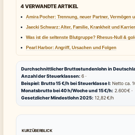
4 VERWANDTE ARTIKEL
Amira Pocher: Trennung, neuer Partner, Vermögen 
Jaecki Schwarz: Alter, Familie, Krankheit und Karrie
Was ist die seltenste Blutgruppe? Rhesus-Null & go
Pearl Harbor: Angriff, Ursachen und Folgen
Durchschnittlicher Bruttostundenlohn in Deutschl
Anzahl der Steuerklassen:
6 ·
Beispiel: Brutto 15 €/h bei Steuerklasse I:
Netto ca. 1
Monatsbrutto bei 40 h/Woche und 15 €/h:
2.600 € ·
Gesetzlicher Mindestlohn 2025:
12,82 €/h
KURZÜBERBLICK