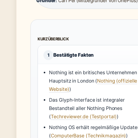
Gründer:
Carl Pei (Mitbegründer von OnePlus)
KURZÜBERBLICK
Bestätigte Fakten
1
Nothing ist ein britisches Unternehmen
Hauptsitz in London (
Nothing (offizielle
Website)
)
Das Glyph-Interface ist integraler
Bestandteil aller Nothing Phones
(
Techreviewer.de (Testportal)
)
Nothing OS erhält regelmäßige Update
(
ComputerBase (Technikmagazin)
)