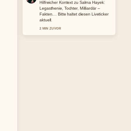
Die Berichterstattung zu Sven Martinek:
Kinder, Partnerin, Karriere und alle...
wirkt solide und sehr gut
nachvollziehbar.
4 MIN ZUVOR