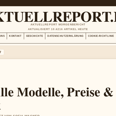
KTUELLREPORT.
AKTUELLREPORT MORGENBERICHT
AKTUALISIERT 10:42
16 ARTIKEL HEUTE
UNS
KONTAKT
GESCHICHTE
DATENSCHUTZERKLÄRUNG
COOKIE-RICHTLINIE
T
lle Modelle, Preise &
k