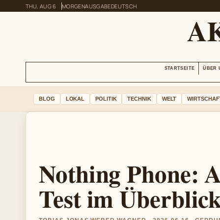
THU, AUG 6
MORGENAUSGABE
DEUTSCH
A
STARTSEITE
ÜBER 
BLOG
LOKAL
POLITIK
TECHNIK
WELT
WIRTSCHAF
Nothing Phone: A
Test im Überblic