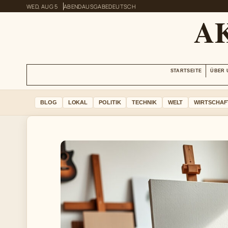
WED, AUG 5
ABENDAUSGABE
DEUTSCH
A
STARTSEITE
ÜBER 
BLOG
LOKAL
POLITIK
TECHNIK
WELT
WIRTSCHAF