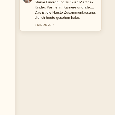
Verfolge Chester Bennington: Tod,
Fakten und Reaktionen genau –
schaetze den ausgewogenen Ton hier.
5 MIN ZUVOR