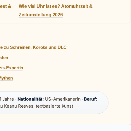
est &
Wie viel Uhr ist es? Atomuhrzeit &
Zeitumstellung 2026
ide zu Schreinen, Koroks und DLC
soden
ess-Expertin
 Mythen
 Jahre ·
Nationalität:
US-Amerikanerin ·
Beruf:
u Keanu Reeves, textbasierte Kunst