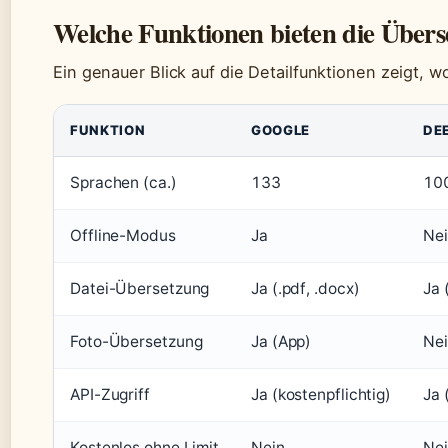
Welche Funktionen bieten die Übers
Ein genauer Blick auf die Detailfunktionen zeigt, 
FUNKTION
GOOGLE
DE
Sprachen (ca.)
133
10
Offline-Modus
Ja
Ne
Datei-Übersetzung
Ja (.pdf, .docx)
Ja 
Foto-Übersetzung
Ja (App)
Ne
API-Zugriff
Ja (kostenpflichtig)
Ja 
Kostenlos ohne Limit
Nein
Nei