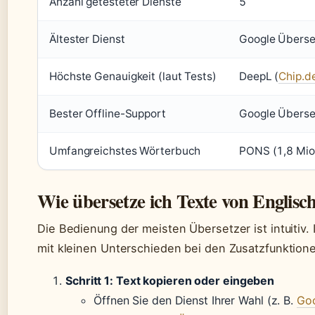
Anzahl getesteter Dienste
5
Ältester Dienst
Google Überse
Höchste Genauigkeit (laut Tests)
DeepL (
Chip.d
Bester Offline-Support
Google Überse
Umfangreichstes Wörterbuch
PONS (1,8 Mio.
Wie übersetze ich Texte von Englisc
Die Bedienung der meisten Übersetzer ist intuitiv. 
mit kleinen Unterschieden bei den Zusatzfunktion
Schritt 1: Text kopieren oder eingeben
Öffnen Sie den Dienst Ihrer Wahl (z. B.
Goo