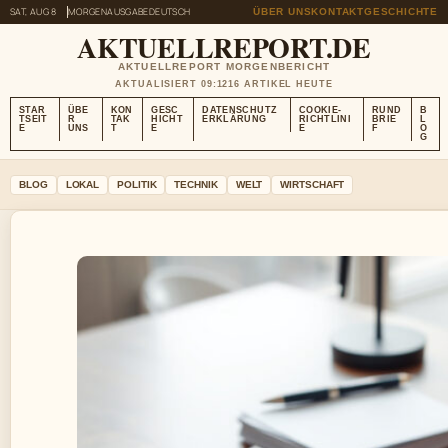
SAT, AUG 8
MORGENAUSGABE
DEUTSCH
ÜBER UNS
KONTAKT
GESCHICHTE
AKTUELLREPORT.DE
AKTUELLREPORT MORGENBERICHT
AKTUALISIERT 09:12
16 ARTIKEL HEUTE
STAR
ÜBE
KON
GESC
DATENSCHUTZ
COOKIE-
RUND
B
TSEIT
R
TAK
HICHT
ERKLÄRUNG
RICHTLINI
BRIE
L
E
UNS
T
E
E
F
O
G
BLOG
LOKAL
POLITIK
TECHNIK
WELT
WIRTSCHAFT