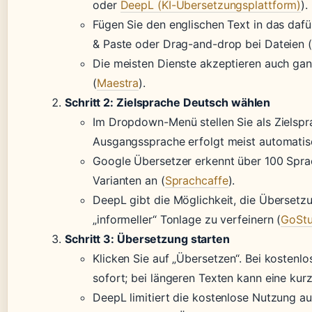
oder
DeepL (KI-Übersetzungsplattform)
).
Fügen Sie den englischen Text in das dafü
& Paste oder Drag-and-drop bei Dateien (
Die meisten Dienste akzeptieren auch gan
(
Maestra
).
Schritt 2: Zielsprache Deutsch wählen
Im Dropdown-Menü stellen Sie als Zielspr
Ausgangssprache erfolgt meist automatis
Google Übersetzer erkennt über 100 Sprac
Varianten an (
Sprachcaffe
).
DeepL gibt die Möglichkeit, die Übersetz
„informeller“ Tonlage zu verfeinern (
GoStu
Schritt 3: Übersetzung starten
Klicken Sie auf „Übersetzen“. Bei kostenl
sofort; bei längeren Texten kann eine kur
DeepL limitiert die kostenlose Nutzung a