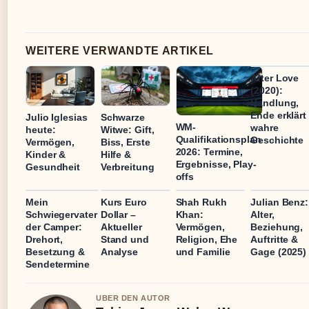
WEITERE VERWANDTE ARTIKEL
After Love
(2020):
Handlung,
Ende erklärt
Julio Iglesias
Schwarze
WM-
wahre
heute:
Witwe: Gift,
Qualifikationsplan
Geschichte
Vermögen,
Biss, Erste
2026: Termine,
Kinder &
Hilfe &
Ergebnisse, Play-
Gesundheit
Verbreitung
offs
Mein
Kurs Euro
Shah Rukh
Julian Benz:
Schwiegervater
Dollar –
Khan:
Alter,
der Camper:
Aktueller
Vermögen,
Beziehung,
Drehort,
Stand und
Religion, Ehe
Auftritte &
Besetzung &
Analyse
und Familie
Gage (2025)
Sendetermine
UBER DEN AUTOR