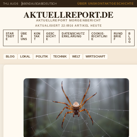
THU, AUG 6
ABENDAUSGABE
DEUTSCH
ÜBER UNS
KONTAKT
GESCHICHTE
AKTUELLREPORT.DE
AKTUELLREPORT MORGENBERICHT
AKTUALISIERT 22:09
16 ARTIKEL HEUTE
STAR
ÜBE
KON
GESC
DATENSCHUTZ
COOKIE-
RUND
B
TSEIT
R
TAK
HICHT
ERKLÄRUNG
RICHTLINI
BRIE
L
E
UNS
T
E
E
F
O
G
BLOG
LOKAL
POLITIK
TECHNIK
WELT
WIRTSCHAFT