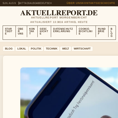
SUN, AUG 9
MITTAGSAUSGABE
DEUTSCH
ÜBER UNS
KONTAKT
GESCHICHTE
AKTUELLREPORT.DE
AKTUELLREPORT MORGENBERICHT
AKTUALISIERT 13:38
16 ARTIKEL HEUTE
STAR
ÜBE
KON
GESC
DATENSCHUTZ
COOKIE-
RUND
B
TSEIT
R
TAK
HICHT
ERKLÄRUNG
RICHTLINI
BRIE
L
E
UNS
T
E
E
F
O
G
BLOG
LOKAL
POLITIK
TECHNIK
WELT
WIRTSCHAFT