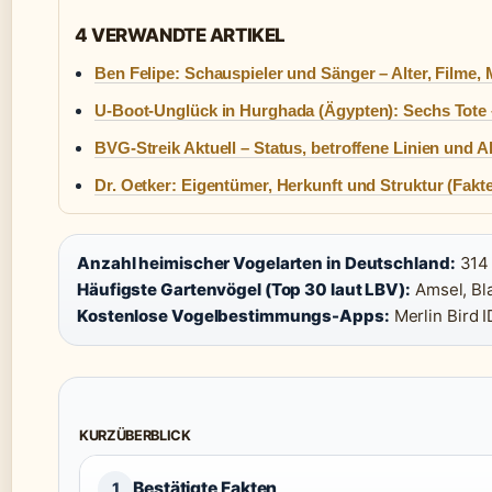
4 VERWANDTE ARTIKEL
Ben Felipe: Schauspieler und Sänger – Alter, Filme,
U-Boot-Unglück in Hurghada (Ägypten): Sechs Tote 
BVG-Streik Aktuell – Status, betroffene Linien und A
Dr. Oetker: Eigentümer, Herkunft und Struktur (Fakt
Anzahl heimischer Vogelarten in Deutschland:
314 
Häufigste Gartenvögel (Top 30 laut LBV):
Amsel, Bla
Kostenlose Vogelbestimmungs-Apps:
Merlin Bird 
KURZÜBERBLICK
Bestätigte Fakten
1