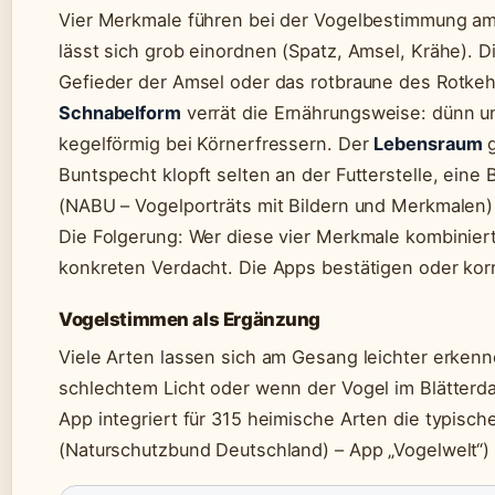
Vier Merkmale führen bei der Vogelbestimmung am
lässt sich grob einordnen (Spatz, Amsel, Krähe). D
Gefieder der Amsel oder das rotbraune des Rotkehl
Schnabelform
verrät die Ernährungsweise: dünn un
kegelförmig bei Körnerfressern. Der
Lebensraum
g
Buntspecht klopft selten an der Futterstelle, eine B
(NABU – Vogelporträts mit Bildern und Merkmalen)
Die Folgerung: Wer diese vier Merkmale kombiniert
konkreten Verdacht. Die Apps bestätigen oder korr
Vogelstimmen als Ergänzung
Viele Arten lassen sich am Gesang leichter erkenn
schlechtem Licht oder wenn der Vogel im Blätter
App integriert für 315 heimische Arten die typis
(Naturschutzbund Deutschland) – App „Vogelwelt“)