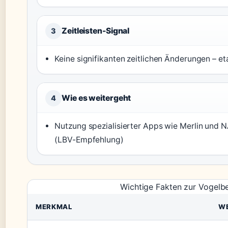
Zeitleisten-Signal
3
Keine signifikanten zeitlichen Änderungen – e
Wie es weitergeht
4
Nutzung spezialisierter Apps wie Merlin und 
(LBV-Empfehlung)
Wichtige Fakten zur Vogelb
MERKMAL
W