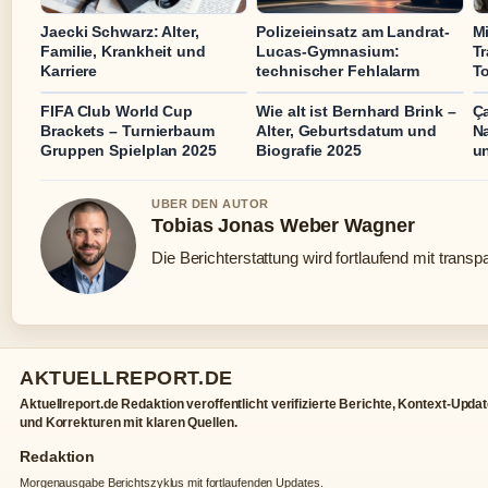
Jaecki Schwarz: Alter,
Polizeieinsatz am Landrat-
Mi
Familie, Krankheit und
Lucas-Gymnasium:
Tr
Karriere
technischer Fehlalarm
T
FIFA Club World Cup
Wie alt ist Bernhard Brink –
Ç
Brackets – Turnierbaum
Alter, Geburtsdatum und
Na
Gruppen Spielplan 2025
Biografie 2025
un
UBER DEN AUTOR
Tobias Jonas Weber Wagner
Die Berichterstattung wird fortlaufend mit transp
AKTUELLREPORT.DE
Aktuellreport.de Redaktion veroffentlicht verifizierte Berichte, Kontext-Upda
und Korrekturen mit klaren Quellen.
Redaktion
Morgenausgabe Berichtszyklus mit fortlaufenden Updates.