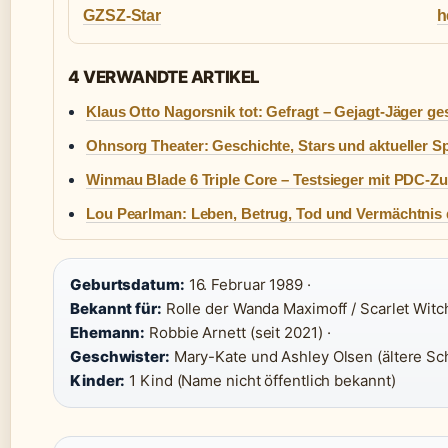
GZSZ-Star
h
4 VERWANDTE ARTIKEL
Klaus Otto Nagorsnik tot: Gefragt – Gejagt-Jäger ge
Ohnsorg Theater: Geschichte, Stars und aktueller Sp
Winmau Blade 6 Triple Core – Testsieger mit PDC-Z
Lou Pearlman: Leben, Betrug, Tod und Vermächtnis
Geburtsdatum:
16. Februar 1989 ·
Bekannt für:
Rolle der Wanda Maximoff / Scarlet Witc
Ehemann:
Robbie Arnett (seit 2021) ·
Geschwister:
Mary-Kate und Ashley Olsen (ältere Sc
Kinder:
1 Kind (Name nicht öffentlich bekannt)