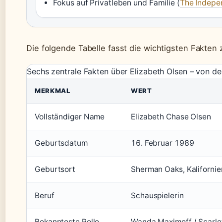
Fokus auf Privatleben und Familie (
The Indepen
Die folgende Tabelle fasst die wichtigsten Fakten
Sechs zentrale Fakten über Elizabeth Olsen – von der
MERKMAL
WERT
Vollständiger Name
Elizabeth Chase Olsen
Geburtsdatum
16. Februar 1989
Geburtsort
Sherman Oaks, Kalifornie
Beruf
Schauspielerin
Bekannteste Rolle
Wanda Maximoff / Scarle