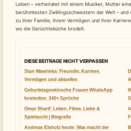
Leben – verheiratet mit einem Musiker, Mutter e
berühmtesten Zwillingsschwestern der Welt – und di
zu ihrer Familie, ihrem Vermögen und ihrer Karriere
wo die Gerüchteküche brodelt.
DIESE BEITRAGE NICHT VERPASSEN
Stan Wawrinka: Freundin, Karriere,
D
Vermögen und aktuelles
A
Geburtstagswünsche Frauen WhatsApp
W
kostenlos: 340+ Sprüche
S
Omar Sharif: Leben, Filme, Liebe &
A
Spielsucht | Biografie
F
Andreas Elsholz heute: Was macht der
B