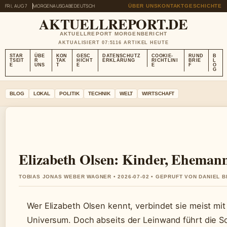
FRI, AUG 7
MORGENAUSGABE
DEUTSCH
ÜBER UNS
KONTAKT
GESCHICHTE
AKTUELLREPORT.DE
AKTUELLREPORT MORGENBERICHT
AKTUALISIERT 07:51
16 ARTIKEL HEUTE
STAR
ÜBE
KON
GESC
DATENSCHUTZ
COOKIE-
RUND
B
TSEIT
R
TAK
HICHT
ERKLÄRUNG
RICHTLINI
BRIE
L
E
UNS
T
E
E
F
O
G
BLOG
LOKAL
POLITIK
TECHNIK
WELT
WIRTSCHAFT
Elizabeth Olsen: Kinder, Ehemann
TOBIAS JONAS WEBER WAGNER • 2026-07-02 • GEPRUFT VON DANIEL 
Wer Elizabeth Olsen kennt, verbindet sie meist mi
Universum. Doch abseits der Leinwand führt die Sc