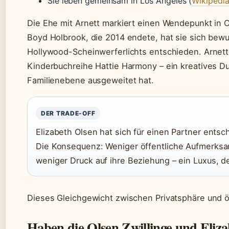
Sie leben gemeinsam in Los Angeles (
Wikipedia
Die Ehe mit Arnett markiert einen Wendepunkt in 
Boyd Holbrook, die 2014 endete, hat sie sich bewu
Hollywood-Scheinwerferlichts entschieden. Arnett
Kinderbuchreihe Hattie Harmony – ein kreatives D
Familienebene ausgeweitet hat.
DER TRADE-OFF
Elizabeth Olsen hat sich für einen Partner entsc
Die Konsequenz: Weniger öffentliche Aufmerksamk
weniger Druck auf ihre Beziehung – ein Luxus, d
Dieses Gleichgewicht zwischen Privatsphäre und öffe
Haben die Olsen Zwillinge und Eliza