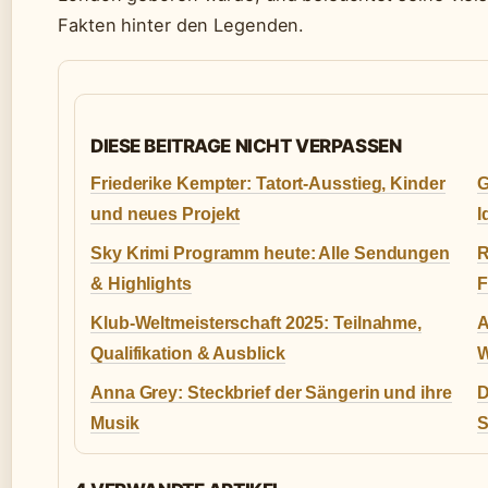
Fakten hinter den Legenden.
DIESE BEITRAGE NICHT VERPASSEN
Friederike Kempter: Tatort-Ausstieg, Kinder
G
und neues Projekt
I
Sky Krimi Programm heute: Alle Sendungen
R
& Highlights
F
Klub-Weltmeisterschaft 2025: Teilnahme,
A
Qualifikation & Ausblick
W
Anna Grey: Steckbrief der Sängerin und ihre
D
Musik
S