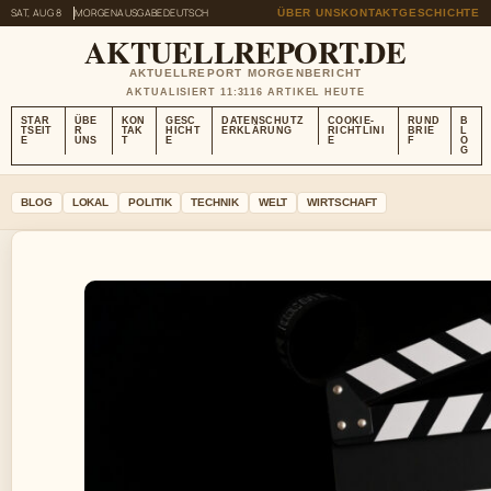
SAT, AUG 8
MORGENAUSGABE
DEUTSCH
ÜBER UNS
KONTAKT
GESCHICHTE
AKTUELLREPORT.DE
AKTUELLREPORT MORGENBERICHT
AKTUALISIERT 11:31
16 ARTIKEL HEUTE
STAR
ÜBE
KON
GESC
DATENSCHUTZ
COOKIE-
RUND
B
TSEIT
R
TAK
HICHT
ERKLÄRUNG
RICHTLINI
BRIE
L
E
UNS
T
E
E
F
O
G
BLOG
LOKAL
POLITIK
TECHNIK
WELT
WIRTSCHAFT