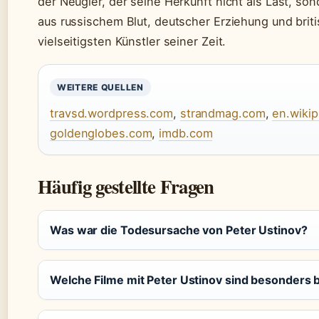
der Neugier, der seine Herkunft nicht als Last, so
aus russischem Blut, deutscher Erziehung und bri
vielseitigsten Künstler seiner Zeit.
WEITERE QUELLEN
travsd.wordpress.com
,
strandmag.com
,
en.wikip
goldenglobes.com
,
imdb.com
Häufig gestellte Fragen
Was war die Todesursache von Peter Ustinov?
Welche Filme mit Peter Ustinov sind besonders 