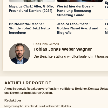
S
Maya Le Clark: Alter, Größe,
Wer ist hier der Boss –
F
Freund und Karriere (2024)
Handlung Besetzung
Streaming Guide
Brutto-Netto-Rechner
Jessica Stockmann:
F
Stundenlohn: Jetzt Netto
Golden Planet Award und
z
berechnen
Biografie
M
UBER DEN AUTOR
Tobias Jonas Weber Wagner
Die Berichterstattung wird fortlaufend mit transp
AKTUELLREPORT.DE
Aktuellreport.de Redaktion veroffentlicht verifizierte Berichte, Kontext-Upda
und Korrekturen mit klaren Quellen.
Redaktion
Morgenausgabe Berichtszyklus mit fortlaufenden Updates.