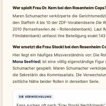
Wer spielt Frau Dr. Kern bei den Rosenheim Cops
Maren Schumacher verkörperte die Gerichtsmediz
den Staffeln 4 bis 10 der ZDF-Vorabendserie
Die 
2010 (fernsehserien.de – Rollendatenbank). Laut I
Filmdatenbank) umfasst ihre Beteiligung exakt 143
Wer ersetzt die Frau Stockl bei den Rosenheim C
Hier liegt ein häufiges Missverständnis vor: Die Ro
Mona Seefried
) ist eine völlig eigenständige Figu
Schumacher gespielt. Maren Schumacher verkörpert
die Sekretärin des Kommissariats. Die Verwechslu
zeitliche Nähe beider Rollen in derselben Serie.
DIE VERWECHSLUNG
Fans suchen oft nach “Frau Stockl Nachfolgerin