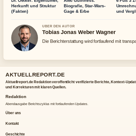
Dr. Oetker: Eigentümer,
Alec Guinness:
6 Fuß 3 Z
Herkunft und Struktur
Biografie, Star-Wars-
Umrechnu
(Fakten)
Gage & Erbe
und Vergl
UBER DEN AUTOR
Tobias Jonas Weber Wagner
Die Berichterstattung wird fortlaufend mit transp
AKTUELLREPORT.DE
Aktuellreport.de Redaktion veroffentlicht verifizierte Berichte, Kontext-Upda
und Korrekturen mit klaren Quellen.
Redaktion
Abendausgabe Berichtszyklus mit fortlaufenden Updates.
Über uns
Kontakt
Geschichte