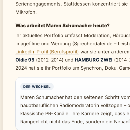
Serienengagements. Stattdessen konzentriert sie s
Mikrofon.
Was arbeitet Maren Schumacher heute?
Ihr aktuelles Portfolio umfasst Moderation, Hörbu
Imagefilme und Werbung (Sprecherdatei.de – Leist
LinkedIn-Profil (Berufsprofil)
war sie unter andere
Oldie 95
(2012–2014) und
HAMBURG ZWEI
(2014–2
2024 hat sie ihr Portfolio um Synchron, Doku, Gam
DER WECHSEL
Maren Schumacher hat den seltenen Schritt vom
hauptberuflichen Radiomoderatorin vollzogen 
klassische PR-Kanäle. Ihre Karriere zeigt, dass 
Rampenlicht nicht das Ende, sondern ein Neuanf