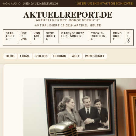
MON, AUG 10
ABENDAUSGABE
DEUTSCH
ÜBER UNS
KONTAKT
GESCHICHTE
AKTUELLREPORT.DE
AKTUELLREPORT MORGENBERICHT
AKTUALISIERT 19:52
16 ARTIKEL HEUTE
STAR
ÜBE
KON
GESC
DATENSCHUTZ
COOKIE-
RUND
B
TSEIT
R
TAK
HICHT
ERKLÄRUNG
RICHTLINI
BRIE
L
E
UNS
T
E
E
F
O
G
BLOG
LOKAL
POLITIK
TECHNIK
WELT
WIRTSCHAFT