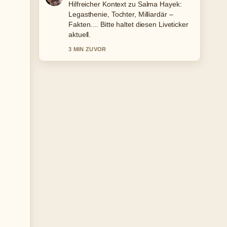
Die Berichterstattung zu Sven Martinek:
Kinder, Partnerin, Karriere und alle...
wirkt solide und sehr gut
nachvollziehbar.
5 MIN ZUVOR