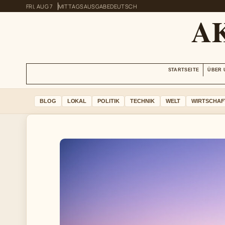
FRI, AUG 7
MITTAGSAUSGABE
DEUTSCH
A
STARTSEITE
ÜBER 
BLOG
LOKAL
POLITIK
TECHNIK
WELT
WIRTSCHAF