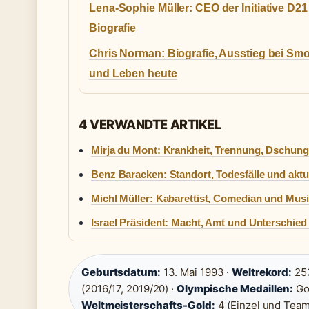
Lena-Sophie Müller: CEO der Initiative D21
Biografie
Chris Norman: Biografie, Ausstieg bei Sm
und Leben heute
4 VERWANDTE ARTIKEL
Mirja du Mont: Krankheit, Trennung, Dschunge
Benz Baracken: Standort, Todesfälle und aktue
Michl Müller: Kabarettist, Comedian und Musi
Israel Präsident: Macht, Amt und Unterschie
Geburtsdatum:
13. Mai 1993 ·
Weltrekord:
253
(2016/17, 2019/20) ·
Olympische Medaillen:
Gol
Weltmeisterschafts-Gold:
4 (Einzel und Team